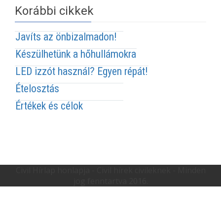
Korábbi cikkek
Javíts az önbizalmadon!
Készülhetünk a hőhullámokra
LED izzót használ? Egyen répát!
Ételosztás
Értékek és célok
Civil Hírlap honlapja - Civil hírek civileknek - Minden
jog fenntartva 2016.