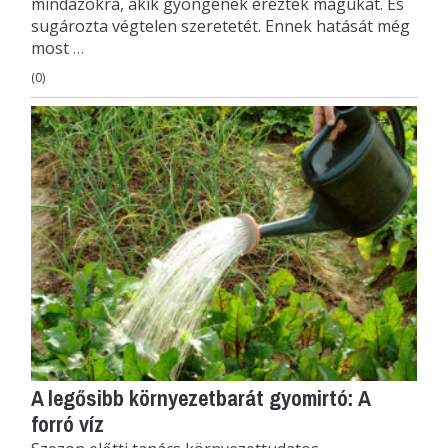
mindazokra, akik gyöngének érezték magukat. És
sugározta végtelen szeretetét. Ennek hatását még
most
…
(0)
A legősibb környezetbarát gyomirtó: A
forró víz