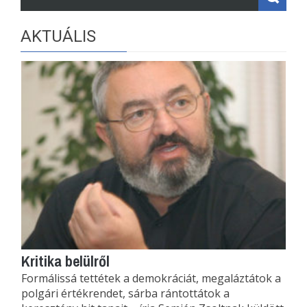
AKTUÁLIS
Kritika belülről
Formálissá tettétek a demokráciát, megaláztátok a
polgári értékrendet, sárba rántottátok a