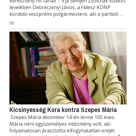
keresztény hit tanait – írja Semjén Zsoltnak küldött
levelében Debreczenyi János, a Fidesz-KDNP
korábbi veszprémi polgármestere, aki a pártból
…
(0)
Kicsinyesség Kora kontra Szepes Mária
Szepes Mária december 14-én lenne 105 éves.
Mária néni egyszemélyes intézmény volt, aki
folyamatosan árasztotta kifogyhatatlan erejét