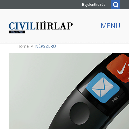
Bejelentkezés
MENU
Home
NÉPSZERŰ