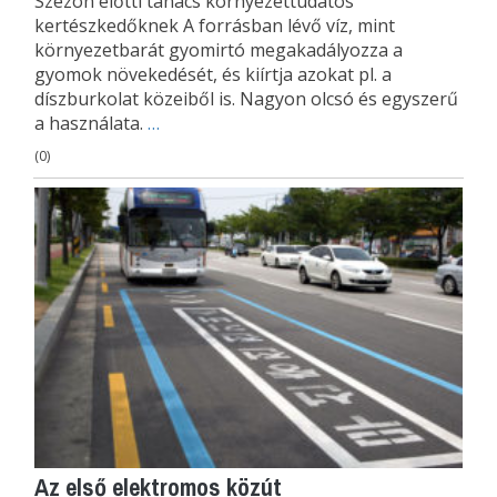
Szezon előtti tanács környezettudatos
kertészkedőknek A forrásban lévő víz, mint
környezetbarát gyomirtó megakadályozza a
gyomok növekedését, és kiírtja azokat pl. a
díszburkolat közeiből is. Nagyon olcsó és egyszerű
a használata.
…
(0)
Az első elektromos közút