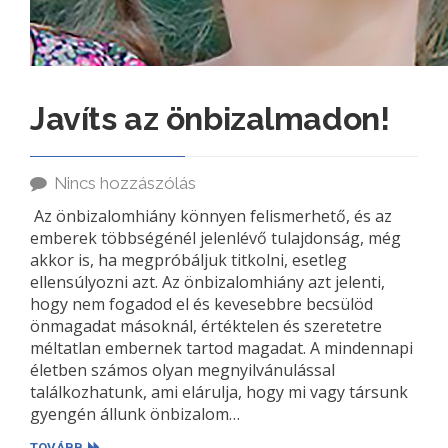
Javíts az önbizalmadon!
Nincs hozzászólás
Az önbizalomhiány könnyen felismerhető, és az
emberek többségénél jelenlévő tulajdonság, még
akkor is, ha megpróbáljuk titkolni, esetleg
ellensúlyozni azt. Az önbizalomhiány azt jelenti,
hogy nem fogadod el és kevesebbre becsülöd
önmagadat másoknál, értéktelen és szeretetre
méltatlan embernek tartod magadat. A mindennapi
életben számos olyan megnyilvánulással
találkozhatunk, ami elárulja, hogy mi vagy társunk
gyengén állunk önbizalom…
TOVÁBB