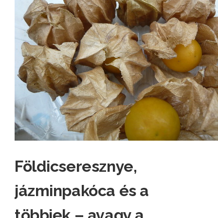
Földicseresznye,
jázminpakóca és a
többiek – avagy a