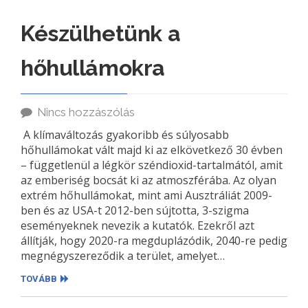
Készülhetünk a
hőhullámokra
Nincs hozzászólás
A klímaváltozás gyakoribb és súlyosabb
hőhullámokat vált majd ki az elkövetkező 30 évben
– függetlenül a légkör széndioxid-tartalmától, amit
az emberiség bocsát ki az atmoszférába. Az olyan
extrém hőhullámokat, mint ami Ausztráliát 2009-
ben és az USA-t 2012-ben sújtotta, 3-szigma
eseményeknek nevezik a kutatók. Ezekről azt
állítják, hogy 2020-ra megduplázódik, 2040-re pedig
megnégyszereződik a terület, amelyet…
TOVÁBB