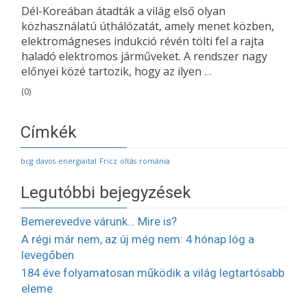
Dél-Koreában átadták a világ első olyan
közhasználatú úthálózatát, amely menet közben,
elektromágneses indukció révén tölti fel a rajta
haladó elektromos járműveket. A rendszer nagy
előnyei közé tartozik, hogy az ilyen
…
(0)
Címkék
bcg
davos
energiaital
Fricz
oltás
románia
Legutóbbi bejegyzések
Bemerevedve várunk… Mire is?
A régi már nem, az új még nem: 4 hónap lóg a
levegőben
184 éve folyamatosan működik a világ legtartósabb
eleme