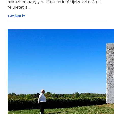
miközben az egy hajlított, érintőkijelzővel ellátott
felületet is…
TOVÁBB