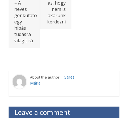
– A
az, hogy
neves
nem is
génkutató
akarunk
egy
kérdezni
hibás
tudásra
világít rá
Seres
About the author:
Mária
Leave a comment