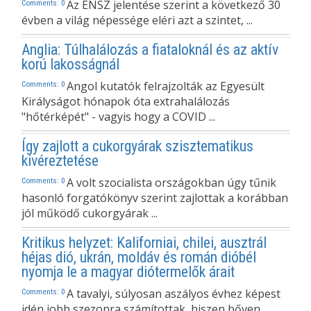
Az ENSZ jelentése szerint a következő 30
Comments: 0
évben a világ népessége eléri azt a szintet, ...
Anglia: Túlhalálozás a fiataloknál és az aktív
korú lakosságnál
Angol kutatók felrajzolták az Egyesült
Comments: 0
Királyságot hónapok óta extrahalálozás
"hőtérképét" - vagyis hogy a COVID ...
Így zajlott a cukorgyárak szisztematikus
kivéreztetése
A volt szocialista országokban úgy tűnik
Comments: 0
hasonló forgatókönyv szerint zajlottak a korábban
jól működő cukorgyárak ...
Kritikus helyzet: Kaliforniai, chilei, ausztrál
héjas dió, ukrán, moldáv és román dióbél
nyomja le a magyar diótermelők árait
A tavalyi, súlyosan aszályos évhez képest
Comments: 0
idén jobb szezonra számítottak, hiszen bőven