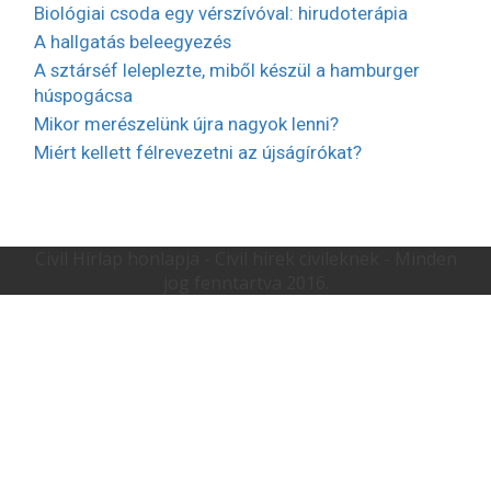
Biológiai csoda egy vérszívóval: hirudoterápia
A hallgatás beleegyezés
A sztárséf leleplezte, miből készül a hamburger
húspogácsa
Mikor merészelünk újra nagyok lenni?
Miért kellett félrevezetni az újságírókat?
Civil Hírlap honlapja - Civil hírek civileknek - Minden
jog fenntartva 2016.