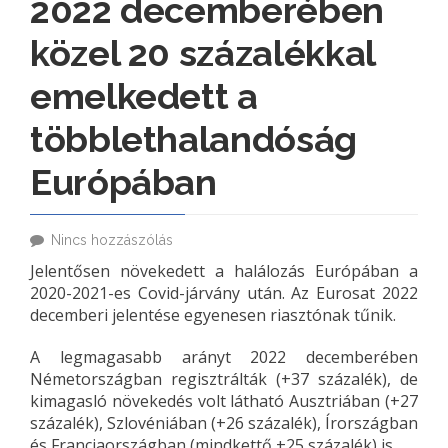
2022 decemberében
közel 20 százalékkal
emelkedett a
többlethalandóság
Európában
Nincs hozzászólás
Jelentősen növekedett a halálozás Európában a
2020-2021-es Covid-járvány után. Az Eurosat 2022
decemberi jelentése egyenesen riasztónak tűnik.
A legmagasabb arányt 2022 decemberében
Németországban regisztrálták (+37 százalék), de
kimagasló növekedés volt látható Ausztriában (+27
százalék), Szlovéniában (+26 százalék), Írországban
és Franciaországban (mindkettő +25 százalék) is.