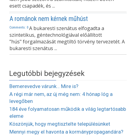
esett csapadék, és ...
A románok nem kérnek műhúst
A bukaresti szenátus elfogadta a
Comments: 0
szintetikus, géntechnológiával előállított
"hús" forgalmazását megtiltó törvény tervezetét. A
bukaresti szenátus ...
Legutóbbi bejegyzések
Bemerevedve várunk… Mire is?
A régi már nem, az új még nem: 4 hónap lóg a
levegőben
184 éve folyamatosan működik a világ legtartósabb
eleme
Köszönjük, hogy megtisztelte településünket
Mennyi megy el havonta a kormánypropagandára?