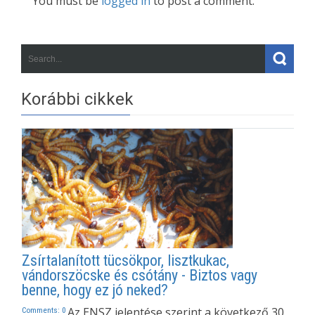
You must be
logged in
to post a comment.
Korábbi cikkek
Zsírtalanított tücsökpor, lisztkukac,
vándorszöcske és csótány - Biztos vagy
benne, hogy ez jó neked?
Az ENSZ jelentése szerint a következő 30
Comments: 0