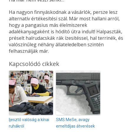
Ha nagyon finnyáskodnak a vásárlók, persze lesz
alternatív értékesítési szál. Már most hallani arról,
hogy a pangasius más élelmiszerek
adalékanyagaként is hódító útra indult! Halpaszták,
préselt halrudacskák rák ízesítéssel, hal terrinék, és
valószínűleg néhány állateledelben szintén
felhasználják már.
Kapcsolódó cikkek
Ijesztő valóság a kínai
SMS MeSe, avagy
ruhákról
emeltdíjas átverések