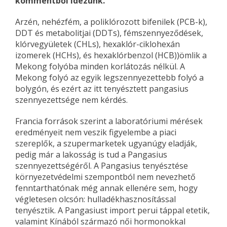
kommentből idézünk.
Arzén, nehézfém, a poli­kló­­ro­zott bifenilek (PCB-k),
DDT és metabolitjai (DDTs), fémszennyeződések,
klórvegyü­letek (CHLs), hexaklór-cik­lo­hexán
izomerek (HCHs), és hexa­klórbenzol (HCB))ömlik a
Mekong folyóba minden korlátozás nélkül. A
Mekong folyó az egyik legszennyezettebb folyó a
bolygón, és ezért az itt tenyésztett pangasius
szennyezettsége nem kérdés.
Francia források szerint a labo­ra­tóriumi mérések
eredményeit nem veszik figyelembe a piaci
szereplők, a szupermarketek ugyanúgy eladják,
pedig már a lakosság is tud a Pangasius
szennyezettségéről. A Pangasius tenyésztése
környezetvédelmi szempontból nem nevezhető
fenntarthatónak még annak ellenére sem, hogy
végletesen olcsón: hulladékhasznosítással
tenyésztik. A Pangasiust import perui táppal etetik,
valamint Kínából származó női hormonokkal