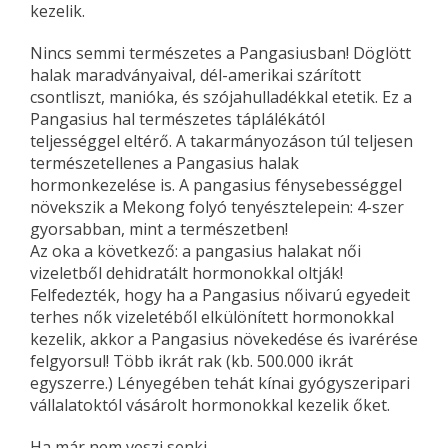
kezelik.
Nincs semmi természetes a Pangasiusban! Döglött
halak maradványaival, dél-amerikai szárított
csontliszt, manióka, és szójahulladékkal etetik. Ez a
Pangasius hal természetes táplálékától
teljességgel eltérő. A takarmányozáson túl teljesen
természetellenes a Pangasius halak
hormonkezelése is. A pangasius fénysebességgel
növekszik a Mekong folyó tenyésztelepein: 4-szer
gyorsabban, mint a természetben!
Az oka a következő: a pan­ga­sius halakat női
vizeletből dehidratált hormonokkal oltják!
Felfedezték, hogy ha a Pangasius nőivarú egyedeit
terhes nők vizeletéből elkülönített hormonokkal
kezelik, akkor a Pangasius növekedése és ivarérése
felgyorsul! Több ikrát rak (kb. 500.000 ikrát
egyszerre.) Lényegében tehát kínai gyógyszeripari
vállalatoktól vásárolt hormonokkal kezelik őket.
Ha már nem veszi senki…