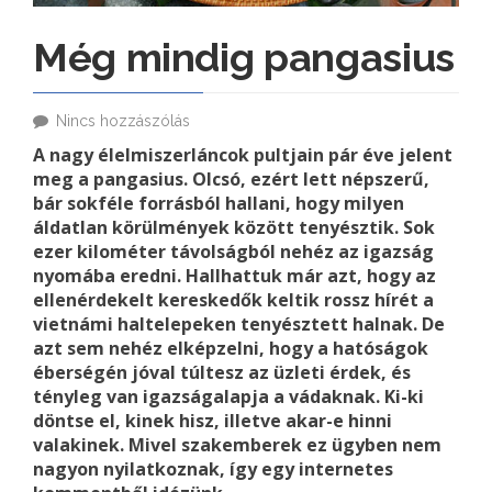
Még mindig pangasius
Nincs hozzászólás
A nagy élelmiszerláncok pultjain pár éve jelent
meg a pangasius. Olcsó, ezért lett népszerű,
bár sokféle forrásból hallani, hogy milyen
áldatlan körülmények között tenyésztik. Sok
ezer kilométer távolságból nehéz az igazság
nyomába eredni. Hallhattuk már azt, hogy az
ellenérdekelt kereskedők keltik rossz hírét a
vietnámi haltelepeken tenyésztett halnak. De
azt sem nehéz elképzelni, hogy a hatóságok
éberségén jóval túltesz az üzleti érdek, és
tényleg van igazságalapja a vádaknak. Ki-ki
döntse el, kinek hisz, illetve akar-e hinni
valakinek. Mivel szakemberek ez ügyben nem
nagyon nyilatkoznak, így egy internetes