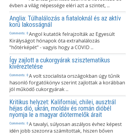
évben a világ népessége eléri azt a szintet, ...
Anglia: Túlhalálozás a fiataloknál és az aktív
korú lakosságnál
Angol kutatók felrajzolták az Egyesült
Comments: 0
Királyságot hónapok óta extrahalálozás
"hőtérképét" - vagyis hogy a COVID ...
Így zajlott a cukorgyárak szisztematikus
kivéreztetése
A volt szocialista országokban úgy tűnik
Comments: 0
hasonló forgatókönyv szerint zajlottak a korábban
jól működő cukorgyárak ...
Kritikus helyzet: Kaliforniai, chilei, ausztrál
héjas dió, ukrán, moldáv és román dióbél
nyomja le a magyar diótermelők árait
A tavalyi, súlyosan aszályos évhez képest
Comments: 0
idén jobb szezonra számítottak, hiszen bőven