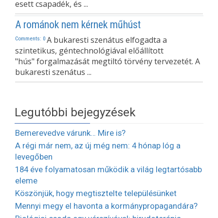
esett csapadék, és ...
A románok nem kérnek műhúst
A bukaresti szenátus elfogadta a
Comments: 0
szintetikus, géntechnológiával előállított
"hús" forgalmazását megtiltó törvény tervezetét. A
bukaresti szenátus ...
Legutóbbi bejegyzések
Bemerevedve várunk… Mire is?
A régi már nem, az új még nem: 4 hónap lóg a
levegőben
184 éve folyamatosan működik a világ legtartósabb
eleme
Köszönjük, hogy megtisztelte településünket
Mennyi megy el havonta a kormánypropagandára?