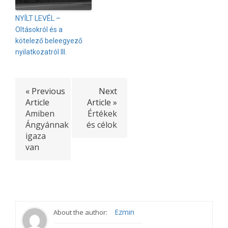
NYÍLT LEVÉL –
Oltásokról és a
kötelező beleegyező
nyilatkozatról III.
« Previous
Next
Article
Article »
Amiben
Értékek
Ángyánnak
és célok
igaza
van
Ezmin
About the author: