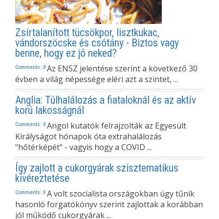
Zsírtalanított tücsökpor, lisztkukac,
vándorszöcske és csótány - Biztos vagy
benne, hogy ez jó neked?
Az ENSZ jelentése szerint a következő 30
Comments: 0
évben a világ népessége eléri azt a szintet, ...
Anglia: Túlhalálozás a fiataloknál és az aktív
korú lakosságnál
Angol kutatók felrajzolták az Egyesült
Comments: 0
Királyságot hónapok óta extrahalálozás
"hőtérképét" - vagyis hogy a COVID ...
Így zajlott a cukorgyárak szisztematikus
kivéreztetése
A volt szocialista országokban úgy tűnik
Comments: 0
hasonló forgatókönyv szerint zajlottak a korábban
jól működő cukorgyárak ...