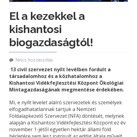
El a kezekkel a
kishantosi
biogazdaságtól!
Nincs hozzászólás
13 civil szervezet nyílt levélben fordult a
társadalomhoz és a közhatalomhoz a
Kishantosi Vidékfejlesztési Központ Ökológiai
Mintagazdaságának megmentése érdekében.
Mi, e nyílt levelet aláíró szervezetek és személyek
elfogadhatatlannak tartjuk a Nemzeti
Földalapkezelő Szervezet (NFA) döntését, melynek
alapján a Kishantosi Vidékfejlesztési Központ ez év
november 1-jétől egyetlen hektár állami föld
bérletére sem lesz jogosult az eddig általa művelt