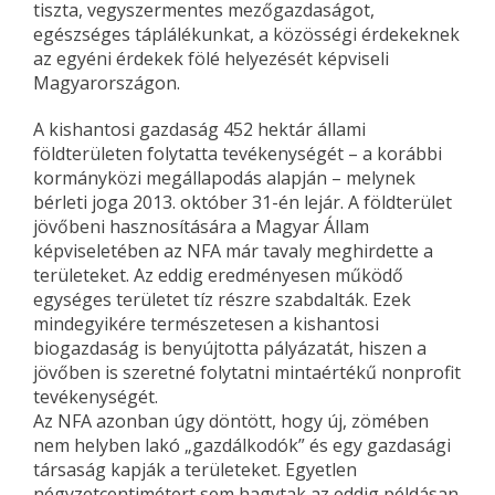
tiszta, vegyszermentes mezőgazdaságot,
egészséges táplálékunkat, a közösségi érdekeknek
az egyéni érdekek fölé helyezését képviseli
Magyarországon.
A kishantosi gazdaság 452 hektár állami
földterületen folytatta tevékenységét – a korábbi
kormányközi megállapodás alapján – melynek
bérleti joga 2013. október 31-én lejár. A földterület
jövőbeni hasznosítására a Magyar Állam
képviseletében az NFA már tavaly meghirdette a
területeket. Az eddig eredményesen működő
egységes területet tíz részre szabdalták. Ezek
mindegyikére természetesen a kishantosi
biogazdaság is benyújtotta pályázatát, hiszen a
jövőben is szeretné folytatni mintaértékű nonprofit
tevékenységét.
Az NFA azonban úgy döntött, hogy új, zömében
nem helyben lakó „gazdálkodók” és egy gazdasági
társaság kapják a területeket. Egyetlen
négyzetcentimétert sem hagytak az eddig példásan