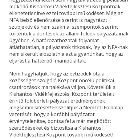
működő Kishantosi Vidékfejlesztési Központnak,
ellehetetlenítve ezzel további működését. Még az
NFA belső ellenőrzése szerint is nagyrészt
szubjektív és nem szakmai szempontok szerint
történtek a döntések az állami földek pályázatainak
ügyében. A határozathozatali folyamat
átláthatatlan, a pályázatok titkosak, így az NFA-nak
nem sikerült eloszlatnia azt a gyanúnkat, hogy az
eljárást a háttérből manipulálták.
Nem hagyhatjuk, hogy az évtizedek óta a
közösséget szolgáló Központ öncélú politikai
csatározások martalékává váljon. Követeljük a
Kishantosi Vidékfejlesztési Központ területeit
érintő földbérleti pályázat eredményének
megsemmisítését! Felszólítjuk a Nemzeti Földalap
vezetését, hogy a korábbi pályázatot
érvénytelenítse, bontsa fel a már megkötött
szerződéseket és biztosítsa a Kishantosi
Vidékfejlesztési Központ további működését!