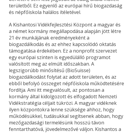
területből. Ez egyenlő az európai hírű biogazdaság
és népfőiskola halálos ítéletével.
A Kishantosi Vidékfejlesztési Központ a magyar és
a német kormány megállapodása alapján jött létre
21 év munkájának eredményeként a
biogazdálkodás és az ehhez kapcsolódó oktatás
támogatása érdekében. Ez a nonprofit szervezet
egy európai szinten is egyedülálló programot
valósított meg az elmúlt időszakban. A
legszigorúbb minősítésű (BioSuisse)
biogazdálkodást folytat az adott területen, és az
ebből befolyó összeget népfőiskola működtetésére
fordítja. Ami itt megvalósult, az pontosan a
kormány által kidolgozott és elfogadott Nemzeti
Vidékstratégia céljait tükrözi. A magyar vidéknek
ilyen központokra lenne szüksége ahhoz, hogy
működésükkel, tudásukkal segítsenek abban, hogy
mezőgazdasági termelésünk hosszú távon
fenntarthatóvá, jövedelmezővé váljon. Kishantos a