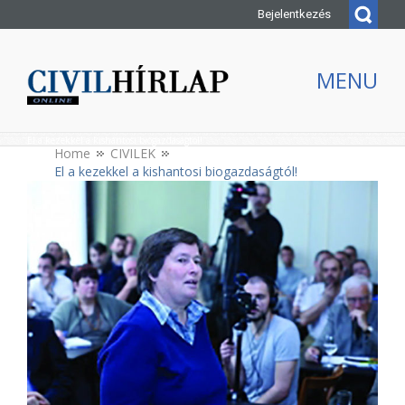
Bejelentkezés
MENU
El a kezekkel a kishantosi biogazdaságtól!
Home
CIVILEK
El a kezekkel a kishantosi biogazdaságtól!