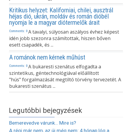
Kritikus helyzet: Kaliforniai, chilei, ausztrál
héjas dió, ukrán, moldáv és román dióbél
nyomja le a magyar diótermelők árait
A tavalyi, súlyosan aszályos évhez képest
Comments: 0
idén jobb szezonra számítottak, hiszen bőven
esett csapadék, és ...
A románok nem kérnek műhúst
A bukaresti szenátus elfogadta a
Comments: 0
szintetikus, géntechnológiával előállított
"hús" forgalmazását megtiltó törvény tervezetét. A
bukaresti szenátus ...
Legutóbbi bejegyzések
Bemerevedve várunk… Mire is?
A régi már nem, az új még nem: 4 hónap lóg a