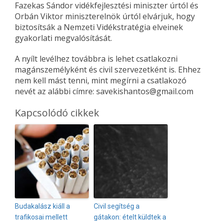
Fazekas Sándor vidékfejlesztési miniszter úrtól és
Orbán Viktor miniszterelnök úrtól elvárjuk, hogy
biztosítsák a Nemzeti Vidékstratégia elveinek
gyakorlati megvalósítását.
A nyílt levélhez továbbra is lehet csatlakozni
magánszemélyként és civil szervezetként is. Ehhez
nem kell mást tenni, mint megírni a csatlakozó
nevét az alábbi címre: savekishantos@gmail.com
Kapcsolódó cikkek
Budakalász kiáll a
Civil segítség a
trafikosai mellett
gátakon: ételt küldtek a